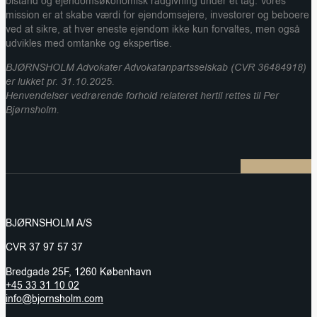
bistand og ejendomsøkonomisk rådgivning under ét tag. Vores
mission er at skabe værdi for ejendomsejere, investorer og beboere
ved at sikre, at hver eneste ejendom ikke kun forvaltes, men også
udvikles med omtanke og ekspertise.
BJØRNSHOLM Advokater Advokatanpartsselskab (CVR 36484918)
er lukket pr. 31.10.2025.
Henvendelser vedrørende forhold relateret hertil rettes til Per
Bjørnsholm.
BJØRNSHOLM A/S
CVR 37 97 57 37
Bredgade 25F, 1260 København
+45 33 31 10 02
info@bjornsholm.com