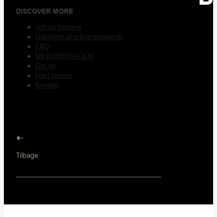
DISCOVER MORE
Job og karriere
Udlejning af erhvervslejemål
FAQ
Mit BJØRNSHOLM
Om os
Mød teamet
Kontakt
Tilbage