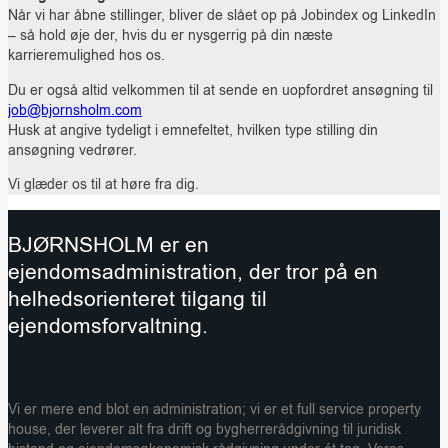
Når vi har åbne stillinger, bliver de slået op på Jobindex og LinkedIn
– så hold øje der, hvis du er nysgerrig på din næste
karrieremulighed hos os.
Du er også altid velkommen til at sende en uopfordret ansøgning til
job@bjornsholm.com
Husk at angive tydeligt i emnefeltet, hvilken type stilling din
ansøgning vedrører.
Vi glæder os til at høre fra dig.
BJØRNSHOLM er en
ejendomsadministration, der tror på en
helhedsorienteret tilgang til
ejendomsforvaltning.
Vi er mere end blot en administration; vi er et full service property
house, der leverer alt fra drift og bygherrerådgivning til juridisk