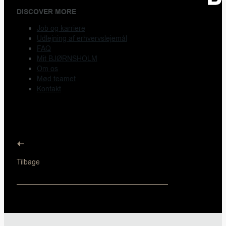
DISCOVER MORE
Job og karriere
Udlejning af erhvervslejemål
FAQ
Mit BJØRNSHOLM
Om os
Mød teamet
Kontakt
Tilbage