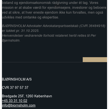
bistand og ejendomsøkonomisk rådgivning under ét tag. Vores
mission er at skabe værdi for ejendomsejere, investorer og beboere
ved at sikre, at hver eneste ejendom ikke kun forvaltes, men også
udvikles med omtanke og ekspertise.
BJØRNSHOLM Advokater Advokatanpartsselskab (CVR 36484918)
er lukket pr. 31.10.2025.
Henvendelser vedrørende forhold relateret hertil rettes til Per
Bjørnsholm.
BJØRNSHOLM A/S
CVR 37 97 57 37
Bredgade 25F, 1260 København
+45 33 31 10 02
info@bjornsholm.com