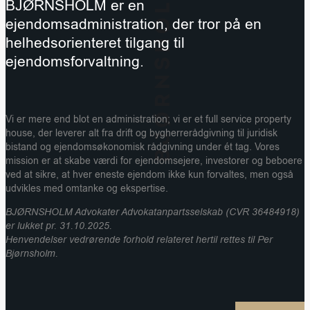
BJØRNSHOLM er en
ejendomsadministration, der tror på en
helhedsorienteret tilgang til
ejendomsforvaltning.
Vi er mere end blot en administration; vi er et full service property
house, der leverer alt fra drift og bygherrerådgivning til juridisk
bistand og ejendomsøkonomisk rådgivning under ét tag. Vores
mission er at skabe værdi for ejendomsejere, investorer og beboere
ved at sikre, at hver eneste ejendom ikke kun forvaltes, men også
udvikles med omtanke og ekspertise.
BJØRNSHOLM Advokater Advokatanpartsselskab (CVR 36484918)
er lukket pr. 31.10.2025.
Henvendelser vedrørende forhold relateret hertil rettes til Per
Bjørnsholm.