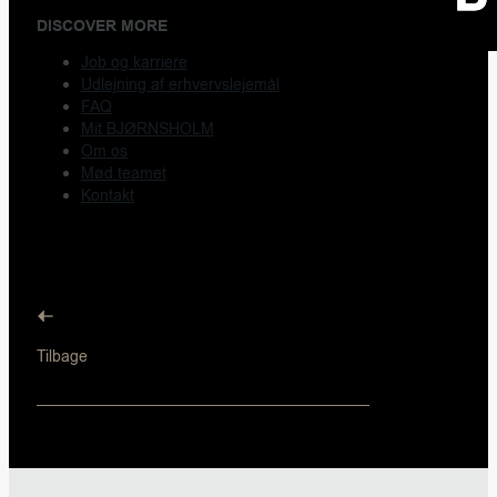
DISCOVER MORE
Job og karriere
Udlejning af erhvervslejemål
FAQ
Mit BJØRNSHOLM
Om os
Mød teamet
Kontakt
Tilbage